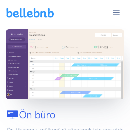
Ön büro
Ön Masamız, mülkünüzü yönetmek için ana giriş